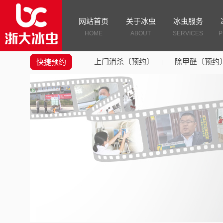
网站首页
关于冰虫
冰虫服务
HOME
ABOUT
SERVICES
P
上门消杀〔预约〕
除甲醛〔预约
快捷预约