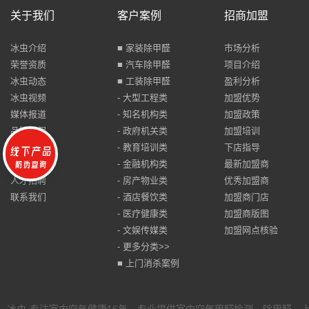
关于我们
客户案例
招商加盟
冰虫介绍
■ 家装除甲醛
市场分析
荣誉资质
■ 汽车除甲醛
项目介绍
冰虫动态
■ 工装除甲醛
盈利分析
冰虫视频
- 大型工程类
加盟优势
媒体报道
- 知名机构类
加盟政策
品牌打假
- 政府机关类
加盟培训
防伪查询
- 教育培训类
下店指导
合同查询
- 金融机构类
最新加盟商
人才招聘
- 房产物业类
优秀加盟商
联系我们
- 酒店餐饮类
加盟商门店
- 医疗健康类
加盟商版图
- 文娱传媒类
加盟网点核验
- 更多分类>>
■ 上门消杀案例