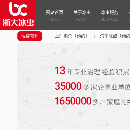
网站首页
关于冰虫
冰虫服务
HOME
ABOUT
SERVICES
P
上门消杀〔预约〕
汽车除醛〔预
快捷预约