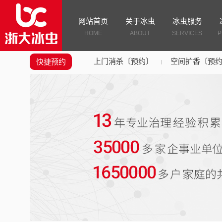
网站首页
关于冰虫
冰虫服务
HOME
ABOUT
SERVICES
P
上门消杀〔预约〕
空间扩香〔预
快捷预约