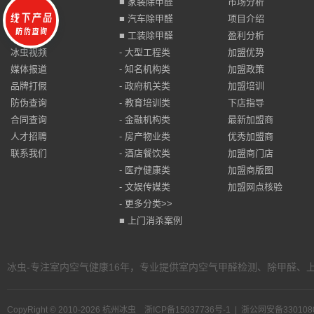
冰虫介绍
■ 家装除甲醛
市场分析
荣誉资质
■ 汽车除甲醛
项目介绍
冰虫动态
■ 工装除甲醛
盈利分析
冰虫视频
- 大型工程类
加盟优势
媒体报道
- 知名机构类
加盟政策
品牌打假
- 政府机关类
加盟培训
防伪查询
- 教育培训类
下店指导
合同查询
- 金融机构类
最新加盟商
人才招聘
- 房产物业类
优秀加盟商
联系我们
- 酒店餐饮类
加盟商门店
- 医疗健康类
加盟商版图
- 文娱传媒类
加盟网点核验
- 更多分类>>
■ 上门消杀案例
冰虫-专注室内空气健康16年，专业提供室内空气甲醛检测、除甲醛、上门
CopyRight © 2010-2026 杭州冰虫
浙ICP备15037736号-1
|
浙公网安备3301080