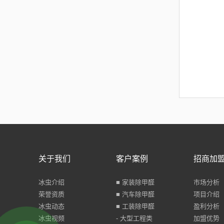
关于我们
客户案例
招商加
冰虫介绍
■ 家装除甲醛
市场分析
荣誉资质
■ 汽车除甲醛
项目介绍
冰虫动态
■ 工装除甲醛
盈利分析
冰虫视频
- 大型工程类
加盟优势