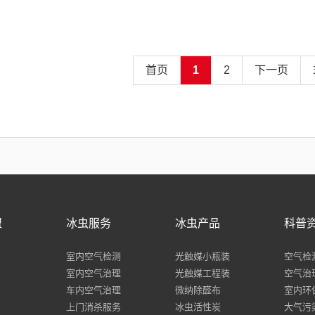
首页
1
2
下一页
盟
冰虫服务
冰虫产品
科普
室内空气检测
光触媒小瓶装
空气检
室内空气治理
光触媒工程装
空气治
车内空气治理
微纳除醛布
室内环
上门消杀服务
冰虫活性炭
大气污