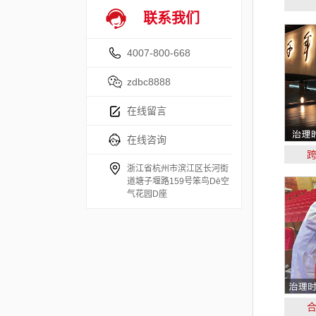
联系我们
4007-800-668
zdbc8888
在线留言
在线咨询
浙江省杭州市滨江区长河街
道塘子堰路159号笨鸟Dē空
气花园D座