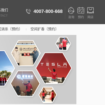
系我们
4007-800-668
TACT
咨询
预约
网店
门消杀〔预约〕
空间扩香〔预约〕