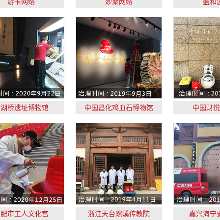
游卡网络
妙聚网络
盛和
跨湖桥遗址博物馆
中国昌化鸡血石博物馆
中国财悦
合肥市工人文化宫
浙江天台螺溪传教院
嘉兴海宁