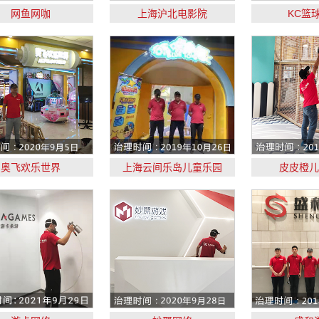
网鱼网咖
上海沪北电影院​
KC篮
奥飞欢乐世界
上海云间乐岛儿童乐园
​皮皮橙