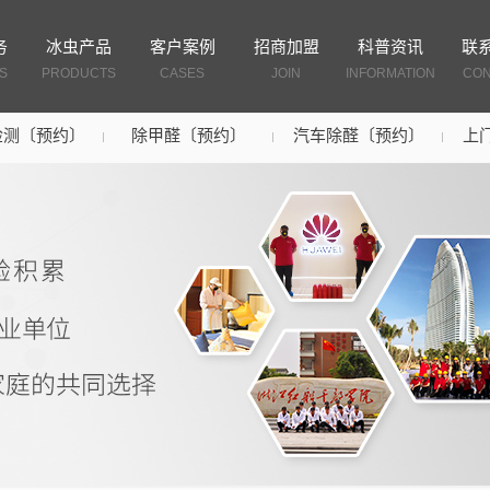
务
冰虫产品
客户案例
招商加盟
科普资讯
联
S
PRODUCTS
CASES
JOIN
INFORMATION
CON
检测〔预约〕
除甲醛〔预约〕
汽车除醛〔预约〕
上