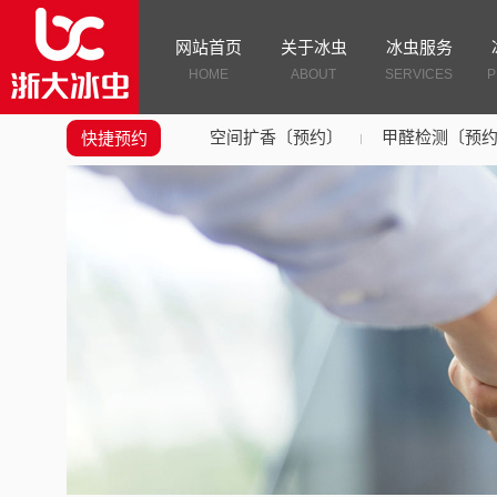
网站首页
关于冰虫
冰虫服务
HOME
ABOUT
SERVICES
P
空间扩香〔预约〕
甲醛检测〔预
快捷预约