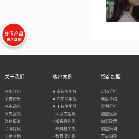
关于我们
客户案例
招商加盟
冰虫介绍
■ 家装除甲醛
市场分析
荣誉资质
■ 汽车除甲醛
项目介绍
冰虫动态
■ 工装除甲醛
盈利分析
冰虫视频
- 大型工程类
加盟优势
媒体报道
- 知名机构类
加盟政策
品牌打假
- 政府机关类
加盟培训
防伪查询
- 教育培训类
下店指导