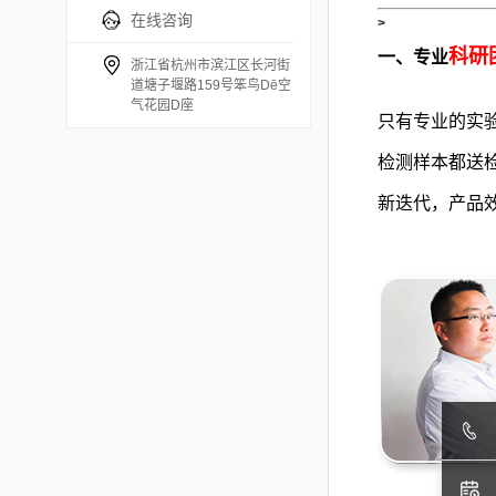
在线咨询
>
科研
一、专业
浙江省杭州市滨江区长河街
道塘子堰路159号笨鸟Dē空
气花园D座
只有专业的实
检测样本都送
新迭代，产品