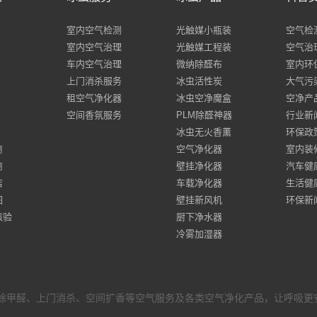
室内空气检测
光触媒小瓶装
空气检
室内空气治理
光触媒工程装
空气治
车内空气治理
微纳除醛布
室内环
上门消杀服务
冰虫活性炭
大气污
租空气净化器
冰虫空净魔盒
空净产
空间香氛服务
PLM除醛神器
行业新
冰虫无火香薰
环保政
商
空气净化器
室内装
商
壁挂净化器
汽车健
店
车载净化器
生活健
图
壁挂新风机
环保新
核验
厨下净水器
冷雾加湿器
甲醛、上门消杀、空间扩香等空气服务及各类空气净化产品，让呼吸更安心！ 