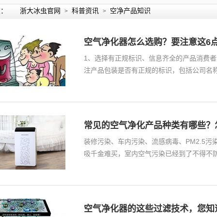
置：
浙大冰虫官网
科普资讯
空净产品知识
>
>
空气净化器怎么选购？要注意这6
1、选择有正规标识、信息齐全的产品消费者
注产品包装是否有正规的标识，包括公司名
热…
常见的空气净化产品种类有哪些？
装修污染、车内污染、流感病毒、PM2.5
吸千金难买，室内空气污染已经到了不得不
恶…
空气净化器的这些过滤技术，您知