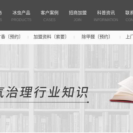
务
冰虫产品
客户案例
招商加盟
科普资讯
联
S
PRODUCTS
CASES
JOIN
INFORMATION
CON
扩香〔预约〕
加盟资料〔索要〕
除甲醛〔预约〕
上