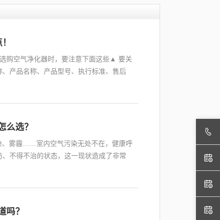
点！
选购空气净化器时，要注意下面这些▲ 要关
称、产品名称、产品型号、执行标准、售后
怎么选？
污染、雾霾……室内空气污染无处不在，健康呼
防、不得不治的状态，这一现状造成了非常
道吗？