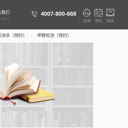
系我们
4007-800-668
TACT
咨询
预约
网店
门消杀〔预约〕
甲醛检测〔预约〕