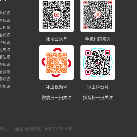
测知识
理知识
保知识
染知识
冰虫公众号
手机扫码留言
品知识
闻热点
策法规
修知识
康资讯
康知识
闻视讯
冰虫视频号
冰虫抖音号
微信扫一扫关注
抖音扫一扫关注
全国服务热线：4007-800-668