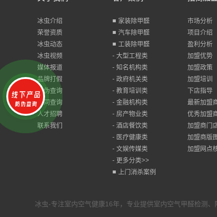
冰虫介绍
■ 家装除甲醛
市场分析
荣誉资质
■ 汽车除甲醛
项目介绍
冰虫动态
■ 工装除甲醛
盈利分析
冰虫视频
- 大型工程类
加盟优势
媒体报道
- 知名机构类
加盟政策
品牌打假
- 政府机关类
加盟培训
防伪查询
- 教育培训类
下店指导
合同查询
- 金融机构类
最新加盟
人才招聘
- 房产物业类
优秀加盟
联系我们
- 酒店餐饮类
加盟商门
- 医疗健康类
加盟商版
- 文娱传媒类
加盟网点
- 更多分类>>
■ 上门消杀案例
冰虫-专注室内空气健康16年，专业提供室内空气甲醛检测、除