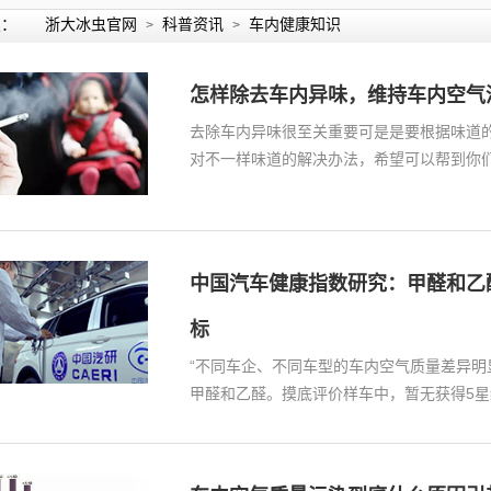
置：
浙大冰虫官网
科普资讯
车内健康知识
>
>
怎样除去车内异味，维持车内空气
去除车内异味很至关重要可是是要根据味道
对不一样味道的解决办法，希望可以帮到你
身…
中国汽车健康指数研究：甲醛和乙
标
“不同车企、不同车型的车内空气质量差异
甲醛和乙醛。摸底评价样车中，暂无获得5星级