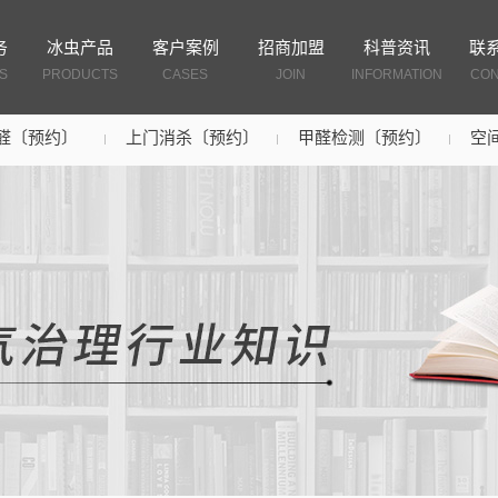
务
冰虫产品
客户案例
招商加盟
科普资讯
联
S
PRODUCTS
CASES
JOIN
INFORMATION
CON
醛〔预约〕
上门消杀〔预约〕
甲醛检测〔预约〕
空