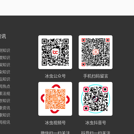
资讯
测知识
理知识
保知识
染知识
冰虫公众号
手机扫码留言
品知识
闻热点
策法规
修知识
康资讯
康知识
闻视讯
冰虫视频号
冰虫抖音号
微信扫一扫关注
抖音扫一扫关注