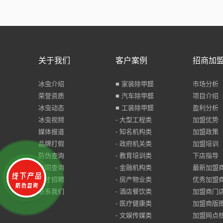
关于我们
客户案例
招商加
冰虫介绍
■ 家装除甲醛
市场分析
荣誉资质
■ 汽车除甲醛
项目介绍
冰虫动态
■ 工装除甲醛
盈利分析
冰虫视频
- 大型工程类
加盟优势
媒体报道
- 知名机构类
加盟政策
品牌打假
- 政府机关类
加盟培训
防伪查询
- 教育培训类
下店指导
合同查询
- 金融机构类
最新加盟
人才招聘
- 房产物业类
优秀加盟
联系我们
- 酒店餐饮类
加盟商门
- 医疗健康类
加盟商版
- 文娱传媒类
加盟网点