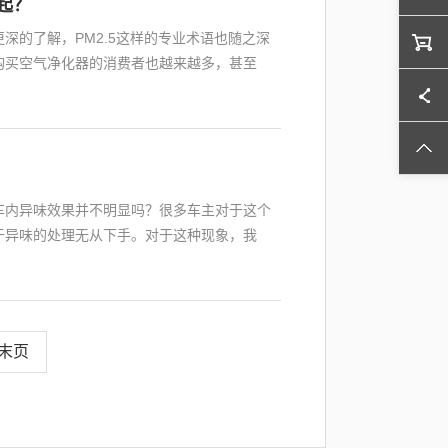
起？
深的了解，PM2.5这样的专业术语也随之深
购买空气净化器的消费者也越来越多，甚至
车内异味效果并不明显吗？很多车主对于这个
于异味的处理无从下手。对于这种现象，我
末页