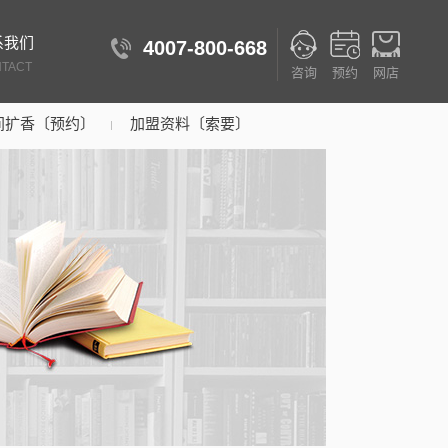
系我们
4007-800-668
TACT
咨询
预约
网店
间扩香〔预约〕
加盟资料〔索要〕