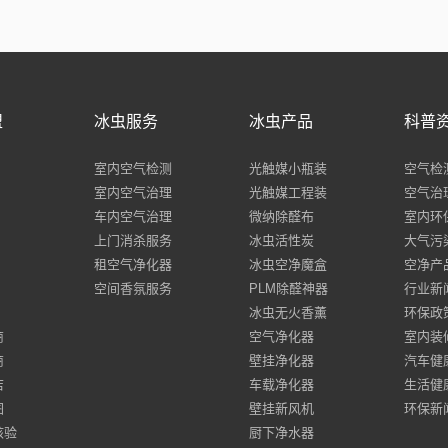
盟
冰虫服务
冰虫产品
科普
室内空气检测
光触媒小瓶装
空气检
室内空气治理
光触媒工程装
空气治
车内空气治理
微纳除醛布
室内环
上门消杀服务
冰虫活性炭
大气污
租空气净化器
冰虫空净魔盒
空净产
空间香氛服务
PLM除醛神器
行业新
冰虫无火香薰
环保政
商
空气净化器
室内装
商
壁挂净化器
汽车健
店
车载净化器
生活健
图
壁挂新风机
环保新
核验
厨下净水器