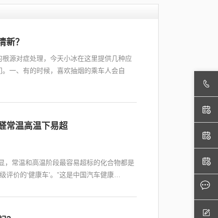
清新？
的根源对症处理，今天小冰在这里提供几种应
们。一、有的时候，喜欢抽烟的乘车人会自
醛常温高温下易超
明显，常温和高温阶段最容易超标的化合物都是
评价的‘健康车’。”这是中国汽车健康…