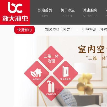
网站首页
关于冰虫
冰虫服务
HOME
ABOUT
SERVICES
P
加盟资料〔索要〕
甲醛检测〔预
快捷预约