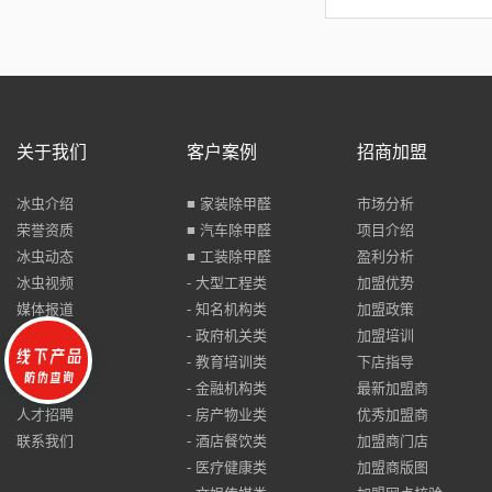
关于我们
客户案例
招商加盟
冰虫介绍
■ 家装除甲醛
市场分析
荣誉资质
■ 汽车除甲醛
项目介绍
冰虫动态
■ 工装除甲醛
盈利分析
冰虫视频
- 大型工程类
加盟优势
媒体报道
- 知名机构类
加盟政策
品牌打假
- 政府机关类
加盟培训
防伪查询
- 教育培训类
下店指导
合同查询
- 金融机构类
最新加盟商
人才招聘
- 房产物业类
优秀加盟商
联系我们
- 酒店餐饮类
加盟商门店
- 医疗健康类
加盟商版图