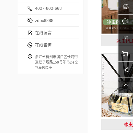
4007-800-668
zdbc8888
在线留言
冰虫P
在线咨询
浙江省杭州市滨江区长河街
道塘子堰路159号笨鸟Dē空
气花园D座
冰虫